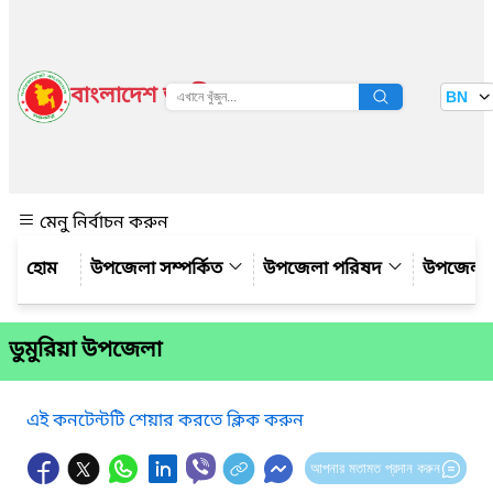
বাংলাদেশ জাতীয় তথ্য বাতায়ন
BN
দেখুন
মেনু নির্বাচন করুন
উপজেলা সম্পর্কিত
উপজেলা পরিষদ
উপজেলা 
ডুমুরিয়া উপজেলা
এই কনটেন্টটি শেয়ার করতে ক্লিক করুন
আপনার মতামত প্রদান করুন