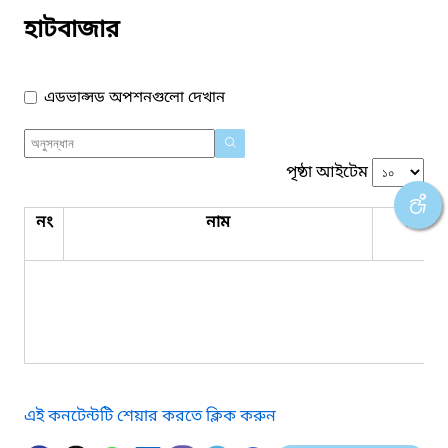
হাটবাজার
এডভান্সড অপশনগুলো দেখান
পৃষ্ঠা আইটেম
নং
নাম
ঠিকান
এই কনটেন্টটি শেয়ার করতে ক্লিক করুন