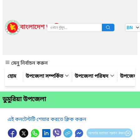
বাংলাদেশ জাতীয় তথ্য বাতায়ন
BN
দেখুন
মেনু নির্বাচন করুন
উপজেলা সম্পর্কিত
উপজেলা পরিষদ
উপজেলা 
ডুমুরিয়া উপজেলা
এই কনটেন্টটি শেয়ার করতে ক্লিক করুন
আপনার মতামত প্রদান করুন