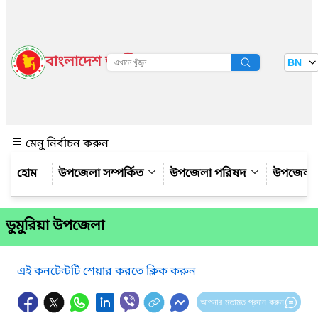
বাংলাদেশ জাতীয় তথ্য বাতায়ন
BN
দেখুন
মেনু নির্বাচন করুন
উপজেলা সম্পর্কিত
উপজেলা পরিষদ
উপজেলা 
ডুমুরিয়া উপজেলা
এই কনটেন্টটি শেয়ার করতে ক্লিক করুন
আপনার মতামত প্রদান করুন