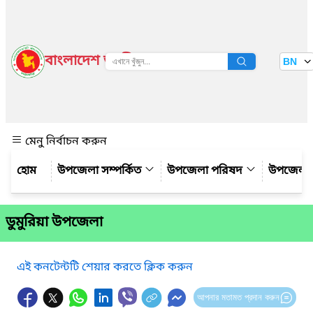
বাংলাদেশ জাতীয় তথ্য বাতায়ন
BN
দেখুন
মেনু নির্বাচন করুন
উপজেলা সম্পর্কিত
উপজেলা পরিষদ
উপজেলা 
ডুমুরিয়া উপজেলা
এই কনটেন্টটি শেয়ার করতে ক্লিক করুন
আপনার মতামত প্রদান করুন