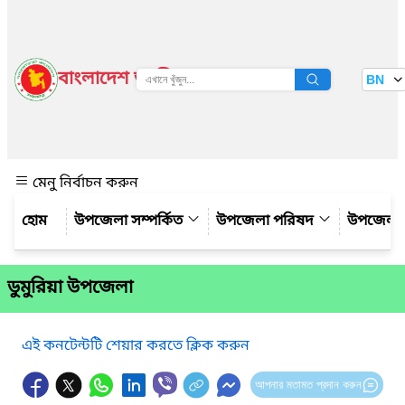
বাংলাদেশ জাতীয় তথ্য বাতায়ন
BN
দেখুন
মেনু নির্বাচন করুন
উপজেলা সম্পর্কিত
উপজেলা পরিষদ
উপজেলা 
ডুমুরিয়া উপজেলা
এই কনটেন্টটি শেয়ার করতে ক্লিক করুন
আপনার মতামত প্রদান করুন