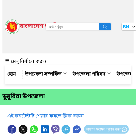
বাংলাদেশ জাতীয় তথ্য বাতায়ন
BN
দেখুন
মেনু নির্বাচন করুন
উপজেলা সম্পর্কিত
উপজেলা পরিষদ
উপজেলা 
ডুমুরিয়া উপজেলা
এই কনটেন্টটি শেয়ার করতে ক্লিক করুন
আপনার মতামত প্রদান করুন