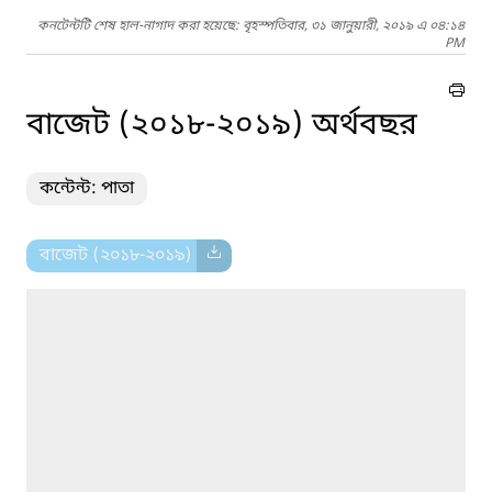
কনটেন্টটি শেষ হাল-নাগাদ করা হয়েছে: বৃহস্পতিবার, ৩১ জানুয়ারী, ২০১৯ এ ০৪:১৪
PM
বাজেট (২০১৮-২০১৯) অর্থবছর
কন্টেন্ট: পাতা
বাজেট (২০১৮-২০১৯)