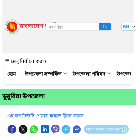
বাংলাদেশ জাতীয় তথ্য বাতায়ন
BN
দেখুন
মেনু নির্বাচন করুন
উপজেলা সম্পর্কিত
উপজেলা পরিষদ
উপজেলা 
ডুমুরিয়া উপজেলা
এই কনটেন্টটি শেয়ার করতে ক্লিক করুন
আপনার মতামত প্রদান করুন