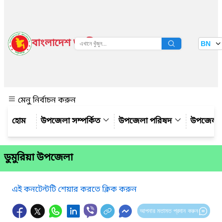
বাংলাদেশ জাতীয় তথ্য বাতায়ন
BN
দেখুন
মেনু নির্বাচন করুন
উপজেলা সম্পর্কিত
উপজেলা পরিষদ
উপজেলা 
ডুমুরিয়া উপজেলা
এই কনটেন্টটি শেয়ার করতে ক্লিক করুন
আপনার মতামত প্রদান করুন