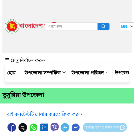
বাংলাদেশ জাতীয় তথ্য বাতায়ন
BN
দেখুন
মেনু নির্বাচন করুন
উপজেলা সম্পর্কিত
উপজেলা পরিষদ
উপজেলা 
ডুমুরিয়া উপজেলা
এই কনটেন্টটি শেয়ার করতে ক্লিক করুন
আপনার মতামত প্রদান করুন