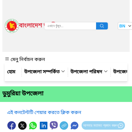
বাংলাদেশ জাতীয় তথ্য বাতায়ন
BN
দেখুন
মেনু নির্বাচন করুন
উপজেলা সম্পর্কিত
উপজেলা পরিষদ
উপজেলা 
ডুমুরিয়া উপজেলা
এই কনটেন্টটি শেয়ার করতে ক্লিক করুন
আপনার মতামত প্রদান করুন