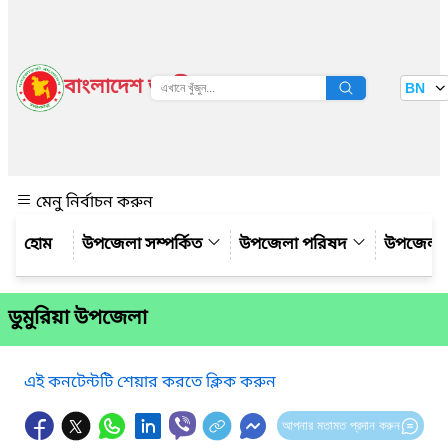
বাংলাদেশ জাতীয় তথ্য বাতায়ন
BN
দেখুন
মেনু নির্বাচন করুন
উপজেলা সম্পর্কিত
উপজেলা পরিষদ
উপজেলা 
ডুমুরিয়া উপজেলা
এই কনটেন্টটি শেয়ার করতে ক্লিক করুন
আপনার মতামত প্রদান করুন