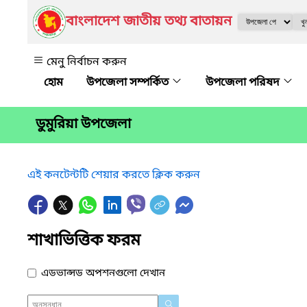
বাংলাদেশ জাতীয় তথ্য বাতায়ন
মেনু নির্বাচন করুন
উপজেলা সম্পর্কিত
উপজেলা পরিষদ
ডুমুরিয়া উপজেলা
এই কনটেন্টটি শেয়ার করতে ক্লিক করুন
শাখাভিত্তিক ফরম
এডভান্সড অপশনগুলো দেখান