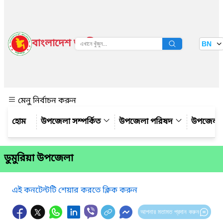
বাংলাদেশ জাতীয় তথ্য বাতায়ন
BN
দেখুন
মেনু নির্বাচন করুন
উপজেলা সম্পর্কিত
উপজেলা পরিষদ
উপজেলা 
ডুমুরিয়া উপজেলা
এই কনটেন্টটি শেয়ার করতে ক্লিক করুন
আপনার মতামত প্রদান করুন