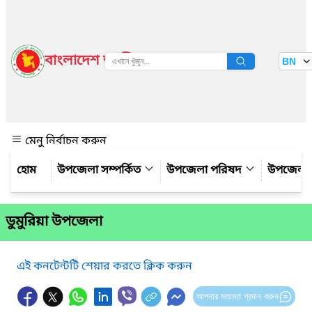
বাংলাদেশ জাতীয় তথ্য বাতায়ন
BN
দেখুন
মেনু নির্বাচন করুন
উপজেলা সম্পর্কিত
উপজেলা পরিষদ
উপজেলা 
ডুমুরিয়া উপজেলা
এই কনটেন্টটি শেয়ার করতে ক্লিক করুন
আপনার মতামত প্রদান করুন