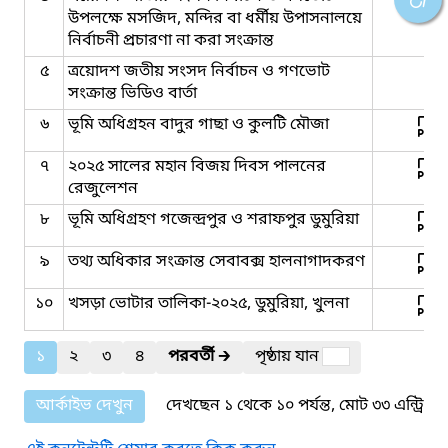
উপলক্ষে মসজিদ, মন্দির বা ধর্মীয় উপাসনালয়ে
নির্বাচনী প্রচারণা না করা সংক্রান্ত
৫
ত্রয়োদশ জতীয় সংসদ নির্বাচন ও গণভোট
সংক্রান্ত ভিডিও বার্তা
৬
ভূমি অধিগ্রহন বাদুর গাছা ও কুলটি মৌজা
৭
২০২৫ সালের মহান বিজয় দিবস পালনের
রেজুলেশন
৮
ভূমি অধিগ্রহণ গজেন্দ্রপুর ও শরাফপুর ডুমুরিয়া
৯
তথ্য অধিকার সংক্রান্ত সেবাবক্স হালনাগাদকরণ
১০
খসড়া ভোটার তালিকা-২০২৫, ডুমুরিয়া, খুলনা
১
২
৩
৪
পরবর্তী
🡲
পৃষ্ঠায় যান
আর্কাইভ দেখুন
দেখছেন ১ থেকে ১০ পর্যন্ত, মোট ৩৩ এন্ট্রি