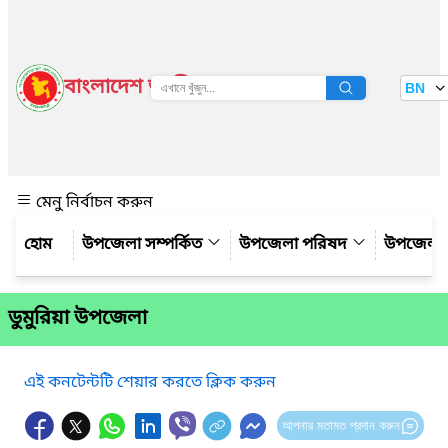
বাংলাদেশ জাতীয় তথ্য বাতায়ন
BN
দেখুন
মেনু নির্বাচন করুন
উপজেলা সম্পর্কিত
উপজেলা পরিষদ
উপজেলা 
ডুমুরিয়া উপজেলা
এই কনটেন্টটি শেয়ার করতে ক্লিক করুন
আপনার মতামত প্রদান করুন