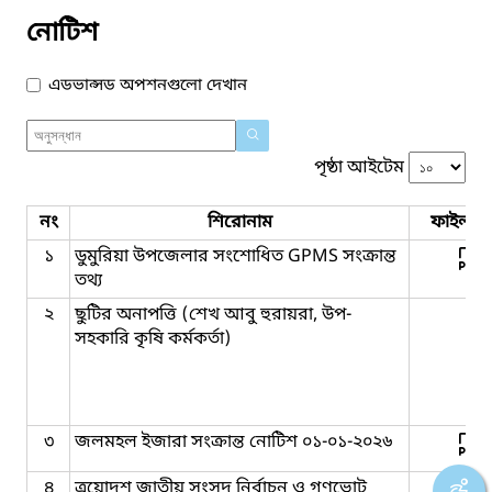
নোটিশ
এডভান্সড অপশনগুলো দেখান
পৃষ্ঠা আইটেম
নং
শিরোনাম
ফাইল সম
১
ডুমুরিয়া উপজেলার সংশোধিত GPMS সংক্রান্ত
তথ্য
২
ছুটির অনাপত্তি (শেখ আবু হুরায়রা, উপ-
সহকারি কৃষি কর্মকর্তা)
৩
জলমহল ইজারা সংক্রান্ত নোটিশ ০১-০১-২০২৬
৪
ত্রয়োদশ জাতীয় সংসদ নির্বাচন ও গণভোট