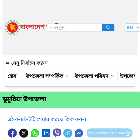
বাংলাদেশ জাতীয় তথ্য বাতায়ন
BN
দেখুন
মেনু নির্বাচন করুন
উপজেলা সম্পর্কিত
উপজেলা পরিষদ
উপজেলা 
ডুমুরিয়া উপজেলা
এই কনটেন্টটি শেয়ার করতে ক্লিক করুন
আপনার মতামত প্রদান করুন