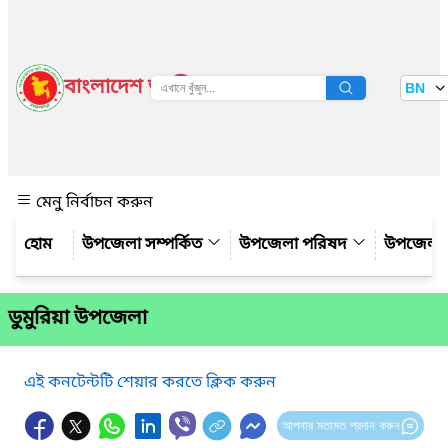
বাংলাদেশ জাতীয় তথ্য বাতায়ন
BN
দেখুন
মেনু নির্বাচন করুন
উপজেলা সম্পর্কিত
উপজেলা পরিষদ
উপজেলা 
ডুমুরিয়া উপজেলা
এই কনটেন্টটি শেয়ার করতে ক্লিক করুন
আপনার মতামত প্রদান করুন