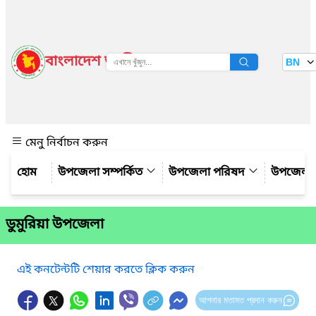
বাংলাদেশ জাতীয় তথ্য বাতায়ন
BN
দেখুন
মেনু নির্বাচন করুন
উপজেলা সম্পর্কিত
উপজেলা পরিষদ
উপজেলা 
ডুমুরিয়া উপজেলা
এই কনটেন্টটি শেয়ার করতে ক্লিক করুন
আপনার মতামত প্রদান করুন